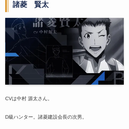
諸菱 賢太
CVは中村 源太さん。
D級ハンター。諸菱建設会長の次男。